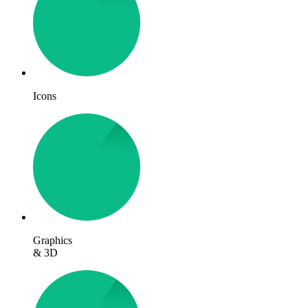
Icons
Graphics
& 3D